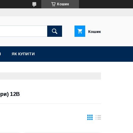
Кошик
Кошик
И
ЯК КУПИТИ
ри) 12В