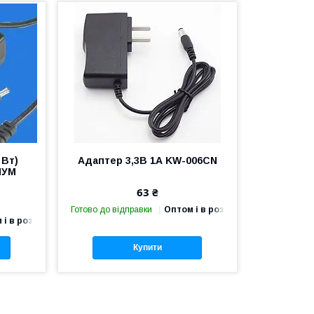
 Вт)
Адаптер 3,3В 1А KW-006CN
ІУМ
63 ₴
Готово до відправки
Оптом і в роздріб
 і в роздріб
Купити