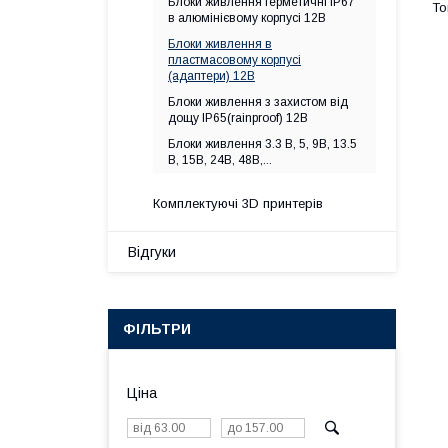
Блоки живлення герметичні IP67
в алюмінієвому корпусі 12В
Блоки живлення в
пластмасовому корпусі
(адаптери) 12В
Блоки живлення з захистом від
дощу IP65(rainproof) 12В
Блоки живлення 3.3 В, 5, 9В, 13.5
В, 15В, 24В, 48В,...
Комплектуючі 3D принтерів
Відгуки
ФІЛЬТРИ
Ціна