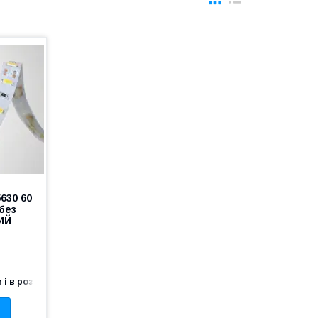
630 60
 без
ИЙ
 і в роздріб