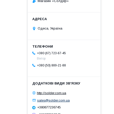
Магазин «Солдер»
Одеса, Україна
+380 (67) 723-67-45
Віктор
+380 (50) 889-21-88
http://solder.com.ua
sales@solder.com.ua
+380677236745