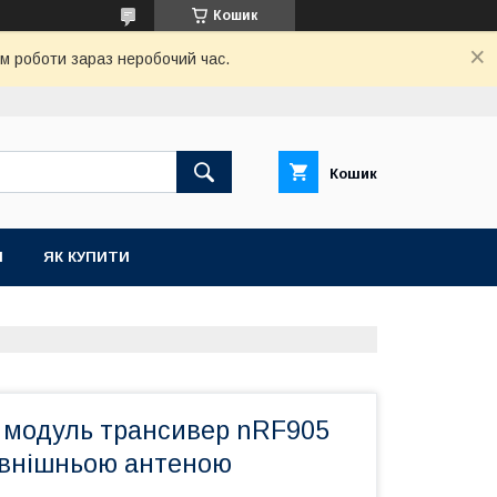
Кошик
ом роботи зараз неробочий час.
Кошик
И
ЯК КУПИТИ
 модуль трансивер nRF905
зовнішньою антеною