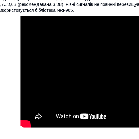
,7...3,6В (рекомендавана 3,3В). Рівні сигналів не повинні перевищ
икористовується бібліотека NRF905.