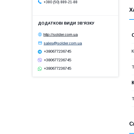
+380 (50) 889-21-88
Х
http://solder.com.ua
sales@solder.com.ua
К
+380677236745
+380677236745
Т
+380677236745
Т
С