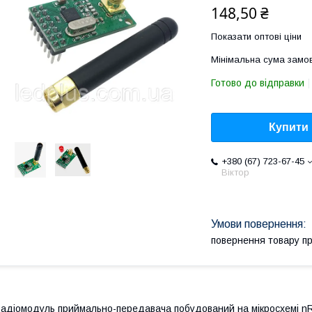
148,50 ₴
Показати оптові ціни
Мінімальна сума замов
Готово до відправки
Купити
+380 (67) 723-67-45
Віктор
повернення товару п
адіомодуль приймально-передавача побудований на мікросхемі nR