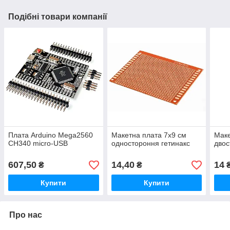
Подібні товари компанії
Плата Arduino Mega2560
Макетна плата 7х9 см
Маке
CH340 micro-USB
одностороння гетинакс
двос
607,50
14,40
14
₴
₴
Купити
Купити
Про нас