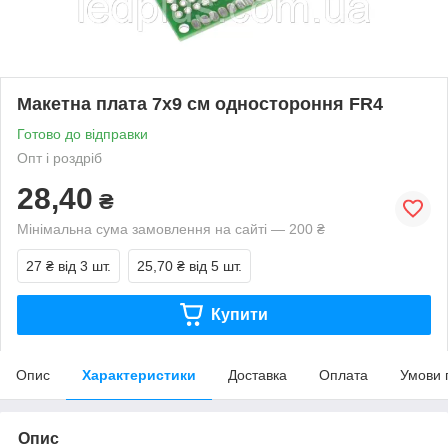
Макетна плата 7х9 см одностороння FR4
Готово до відправки
Опт і роздріб
28,40
₴
Мінімальна сума замовлення на сайті — 200 ₴
27 ₴
від 3 шт.
25,70 ₴
від 5 шт.
Купити
Опис
Характеристики
Доставка
Оплата
Умови 
Опис