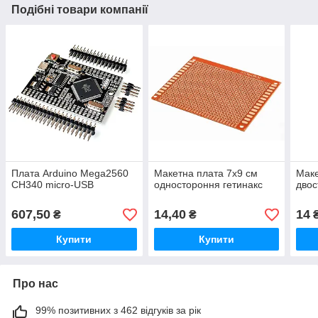
Подібні товари компанії
Плата Arduino Mega2560
Макетна плата 7х9 см
Маке
CH340 micro-USB
одностороння гетинакс
двос
607,50
14,40
14
₴
₴
Купити
Купити
Про нас
99% позитивних з 462 відгуків за рік