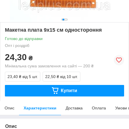
Макетна плата 9х15 см одностороння
Готово до відправки
Опт і роздріб
24,30
₴
Мінімальна сума замовлення на сайті — 200 ₴
23,40 ₴
від 5 шт.
22,50 ₴
від 10 шт.
Купити
Опис
Характеристики
Доставка
Оплата
Умови 
Опис