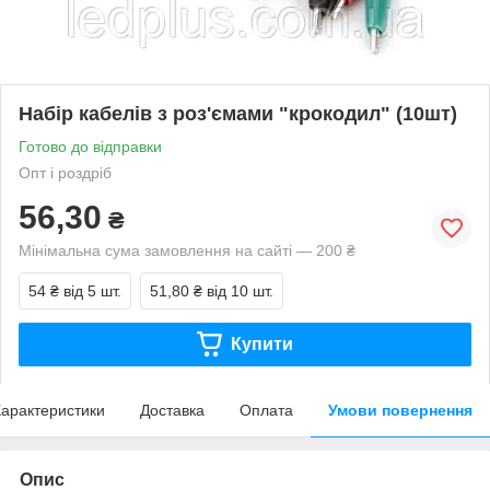
Набір кабелів з роз'ємами "крокодил" (10шт)
Готово до відправки
Опт і роздріб
56,30
₴
Мінімальна сума замовлення на сайті — 200 ₴
54 ₴
від 5 шт.
51,80 ₴
від 10 шт.
Купити
арактеристики
Доставка
Оплата
Умови повернення
Опис