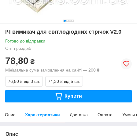
ІЧ вимикач для світлодіодних стрічок V2.0
Готово до відправки
Опт і роздріб
78,80
₴
Мінімальна сума замовлення на сайті — 200 ₴
76,50 ₴
від 3 шт.
74,30 ₴
від 5 шт.
Купити
Опис
Характеристики
Доставка
Оплата
Умови 
Опис