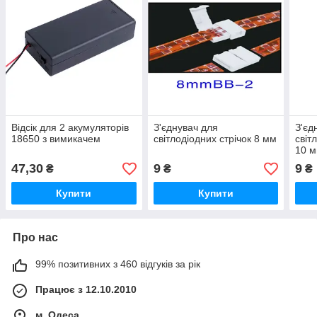
Відсік для 2 акумуляторів
З'єднувач для
З'єд
18650 з вимикачем
світлодіодних стрічок 8 мм
світ
10 
47,30
9
9
₴
₴
₴
Купити
Купити
Про нас
99% позитивних з 460 відгуків за рік
Працює з 12.10.2010
м. Одеса