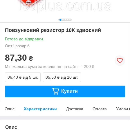
Повзунковий резистор 10К здвоєний
Готово до відправки
Опт і роздріб
87,30
₴
Мінімальна сума замовлення на сайті — 200 ₴
86,40 ₴
від 5 шт.
85,50 ₴
від 10 шт.
Купити
Опис
Характеристики
Доставка
Оплата
Умови 
Опис