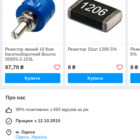
Резистор зміний 10 Ком
Резистор 10шт 1206 5%
Рези
багатооборотний Bourns
5%
3590S-2-103L
97,70
8
8
₴
₴
₴
Купити
Купити
Про нас
99% позитивних з 460 відгуків за рік
Працює з 12.10.2010
м. Одеса
Одеса, Україна