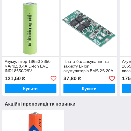
Акумулятор 18650 2850
Плата балансування та
Акум
мА/год 8.4А Li-Ion EVE
захисту Li-Ion
1865
INR18650/29V
акумуляторів BMS 2S 20A
висо
Liit
121,50
37,80
175
₴
₴
Купити
Купити
Акційні пропозиції та новинки