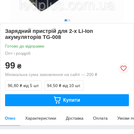
Зарядний пристрій для 2-х Li-Ion
акумуляторів TG-008
Готово до відправки
Опт і роздріб
99
₴
Мінімальна сума замовлення на сайті — 200 ₴
96,80 ₴
від 5 шт.
94,50 ₴
від 10 шт.
Купити
Опис
Характеристики
Доставка
Оплата
Умови п