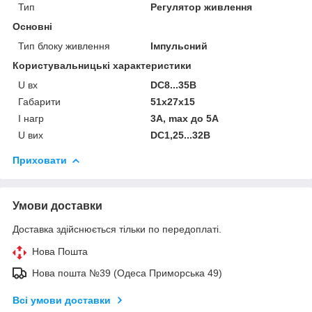
Тип
Регулятор живлення
Основні
Тип блоку живлення
Імпульсний
Користувальницькі характеристики
U вх
DC8...35В
Габарити
51x27x15
I нагр
3A, max до 5А
U вих
DC1,25...32В
Приховати
Умови доставки
Доставка здійснюється тільки по передоплаті.
Нова Пошта
Нова пошта №39 (Одеса Приморська 49)
Всі умови доставки