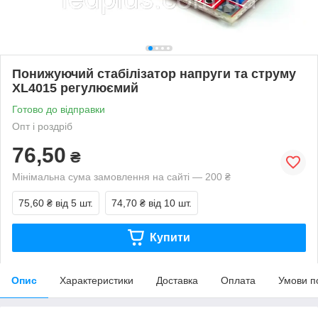
Понижуючий стабілізатор напруги та струму
XL4015 регулюємий
Готово до відправки
Опт і роздріб
76,50
₴
Мінімальна сума замовлення на сайті — 200 ₴
75,60 ₴
від 5 шт.
74,70 ₴
від 10 шт.
Купити
Опис
Характеристики
Доставка
Оплата
Умови п