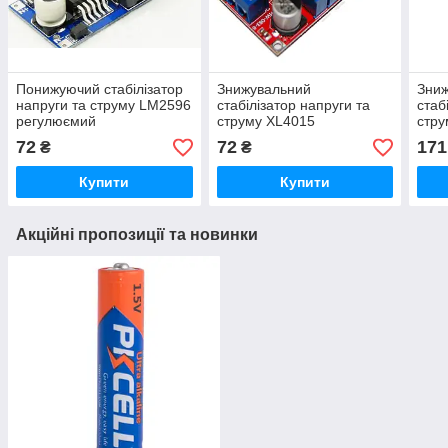
Понижуючий стабілізатор
Знижувальний
Зни
напруги та струму LM2596
стабілізатор напруги та
стаб
регулюємий
струму XL4015
стру
регулюємий
рег
72
72
171
₴
₴
Купити
Купити
Акційні пропозиції та новинки