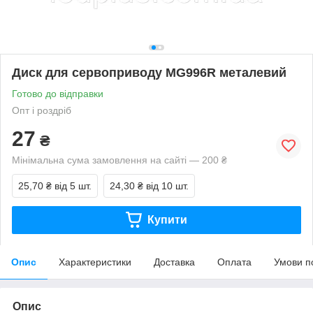
Диск для сервоприводу MG996R металевий
Готово до відправки
Опт і роздріб
27
₴
Мінімальна сума замовлення на сайті — 200 ₴
25,70 ₴
від 5 шт.
24,30 ₴
від 10 шт.
Купити
Опис
Характеристики
Доставка
Оплата
Умови п
Опис