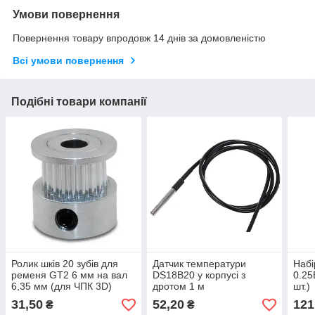
Умови повернення
Повернення товару впродовж 14 днів за домовленістю
Всі умови повернення
Подібні товари компанії
Ролик шків 20 зубів для
Датчик температури
Набі
ременя GT2 6 мм на вал
DS18B20 у корпусі з
0.25
6,35 мм (для ЧПК 3D)
дротом 1 м
шт.)
31,50
52,20
121
₴
₴