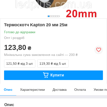
Термоскотч Kapton 20 мм 25м
Готово до відправки
Опт і роздріб
123,80
₴
Мінімальна сума замовлення на сайті — 200 ₴
121,50 ₴
від 3 шт.
119,30 ₴
від 5 шт.
Купити
Опис
Характеристики
Доставка
Оплата
Умови п
Опис