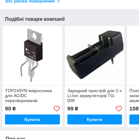
Всі умови повернення
Подібні товари компанії
TOP249YN мікросхема
Зарядний пристрій для 2-х
Плат
для AC/DC
Li-Ion акумуляторів TG-
захи
перетворювачів
008
акум
100
90
99
108
₴
₴
Купити
Купити
Про нас