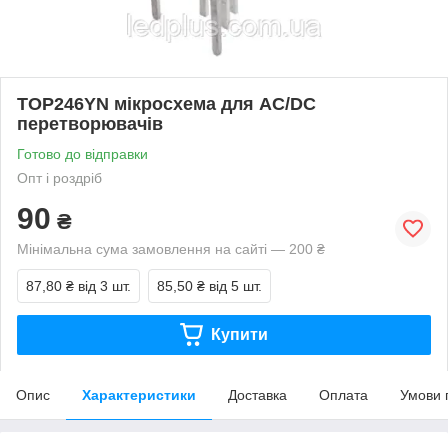
TOP246YN мікросхема для AC/DC
перетворювачів
Готово до відправки
Опт і роздріб
90
₴
Мінімальна сума замовлення на сайті — 200 ₴
87,80 ₴
від 3 шт.
85,50 ₴
від 5 шт.
Купити
Опис
Характеристики
Доставка
Оплата
Умови 