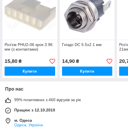
Роз'єм PHU2-06 крок 3.96
Гніздо DC 5.5x2.1 мм
Роз'
мм (з контактами)
21м
15,80
14,90
20,
₴
₴
Купити
Купити
Про нас
99% позитивних з 460 відгуків за рік
Працює з 12.10.2010
м. Одеса
Одеса, Україна