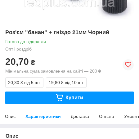
Роз'єм "банан" + гніздо 21мм Чорний
Готово до відправки
Опт і роздріб
20,70
₴
Мінімальна сума замовлення на сайті — 200 ₴
20,30 ₴
від 5 шт.
19,80 ₴
від 10 шт.
Купити
Опис
Характеристики
Доставка
Оплата
Умови 
Опис