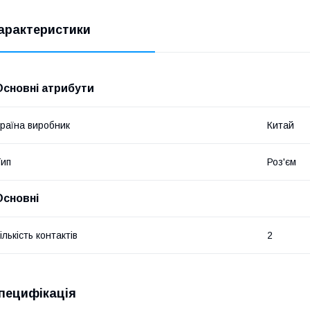
арактеристики
Основні атрибути
раїна виробник
Китай
ип
Роз'єм
Основні
ількість контактів
2
пецифікація