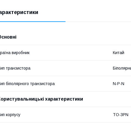
арактеристики
Основні
раїна виробник
Китай
ип транзистора
Біполярн
ип біполярного транзистора
N-P-N
Користувальницькі характеристики
ип корпусу
TO-3PN