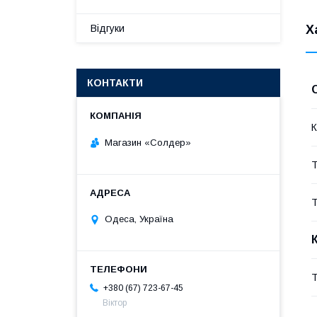
Х
Відгуки
КОНТАКТИ
К
Магазин «Солдер»
Т
Т
Одеса, Україна
Т
+380 (67) 723-67-45
Віктор