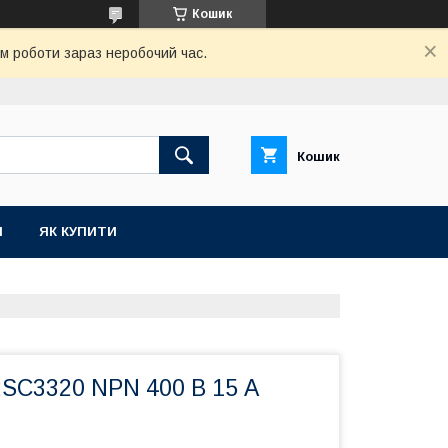
Кошик
ом роботи зараз неробочий час.
Кошик
И
ЯК КУПИТИ
2SC3320 NPN 400 В 15 А