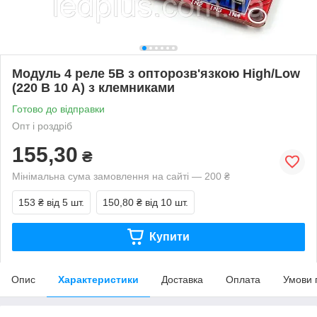
Модуль 4 реле 5В з опторозв'язкою High/Low
(220 В 10 А) з клемниками
Готово до відправки
Опт і роздріб
155,30
₴
Мінімальна сума замовлення на сайті — 200 ₴
153 ₴
від 5 шт.
150,80 ₴
від 10 шт.
Купити
Опис
Характеристики
Доставка
Оплата
Умови 