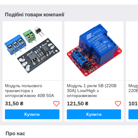
Подібні товари компанії
Модуль польового
Модуль 1 реле 5В (220В
Моду
транзистора з
30А) Low/High з
220В
опторозв'язкою 40В 50А
опторазвязкою
AOD4184
31,50
121,50
101
₴
₴
Купити
Купити
Про нас