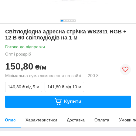
Світлодіодна адресна стрічка WS2811 RGB +
12 В 60 світлодіодів на 1 м
Готово до відправки
Опт і роздріб
150,80
₴/м
Мінімальна сума замовлення на сайті — 200 ₴
146,30 ₴
від 5 м
141,80 ₴
від 10 м
Купити
Опис
Характеристики
Доставка
Оплата
Умови п