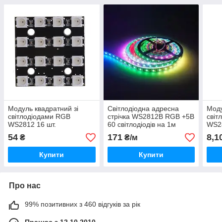
Модуль квадратний зі
Світлодіодна адресна
Моду
світлодіодами RGB
стрічка WS2812B RGB +5В
світ
WS2812 16 шт.
60 світлодіодів на 1м
WS2
54
171
8,1
₴
₴/м
Купити
Купити
Про нас
99% позитивних з 460 відгуків за рік