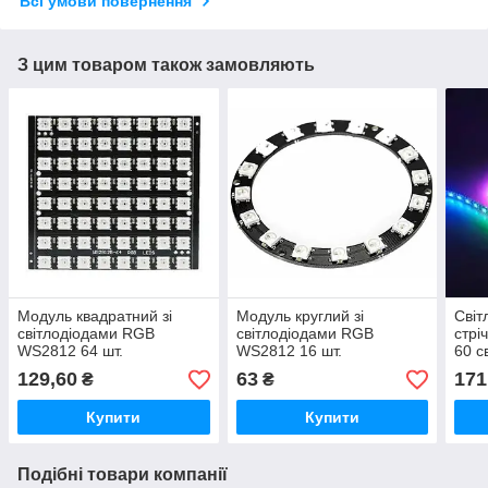
Всі умови повернення
З цим товаром також замовляють
Модуль квадратний зі
Модуль круглий зі
Світ
світлодіодами RGB
світлодіодами RGB
стрі
WS2812 64 шт.
WS2812 16 шт.
60 с
129,60
63
171
₴
₴
Купити
Купити
Подібні товари компанії