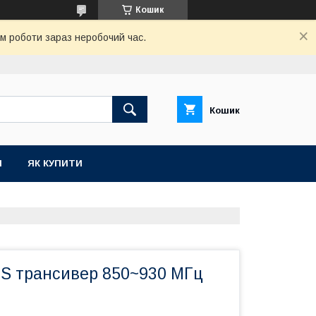
Кошик
ом роботи зараз неробочий час.
Кошик
И
ЯК КУПИТИ
S трансивер 850~930 MГц
8