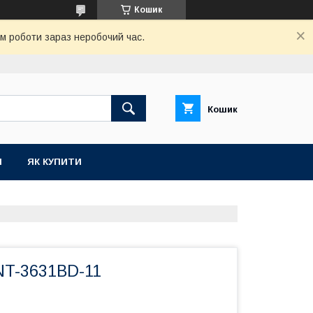
Кошик
ом роботи зараз неробочий час.
Кошик
И
ЯК КУПИТИ
NT-3631BD-11