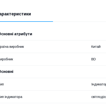
арактеристики
Основні атрибути
раїна виробник
Китай
иробник
BD
Основні
ип
Індикато
ип індикатора
світлоді