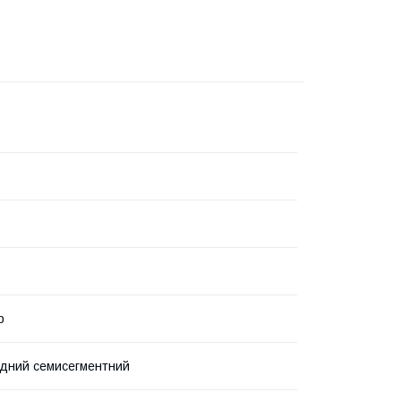
р
одний семисегментний