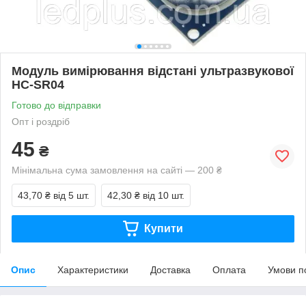
Модуль вимірювання відстані ультразвукової
HC-SR04
Готово до відправки
Опт і роздріб
45
₴
Мінімальна сума замовлення на сайті — 200 ₴
43,70 ₴
від 5 шт.
42,30 ₴
від 10 шт.
Купити
Опис
Характеристики
Доставка
Оплата
Умови п