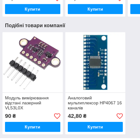
Купити
Купити
Подібні товари компанії
Модуль вимірювання
Аналоговий
відстані лазерний
мультиплексор HP4067 16
VL53L0X
каналів
90
42,80
₴
₴
Купити
Купити