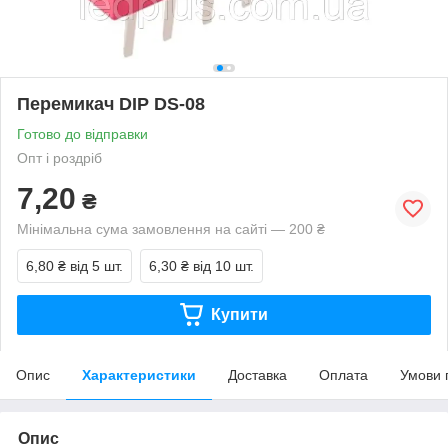
Перемикач DIP DS-08
Готово до відправки
Опт і роздріб
7,20
₴
Мінімальна сума замовлення на сайті — 200 ₴
6,80 ₴
від 5 шт.
6,30 ₴
від 10 шт.
Купити
Опис
Характеристики
Доставка
Оплата
Умови 
Опис