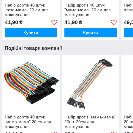
Набір дротів 40 штук
Набір дротів 40 штук
Набі
"тато-мама" 20 см для
"мама-мама" 20 см для
плат
макетування
макетування
41,90
41,90
49,
₴
₴
Купити
Купити
Подібні товари компанії
Набір дротів 40 штук
Набір дротів "мама-мама"
Набі
"мама-мама" 20 см для
20шт. 20см для
20шт
макетування
макетування
маке