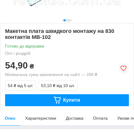
Макетна плата швидкого монтажу на 830
контактів MB-102
Готово до відправки
Опт і роздріб
54,90
₴
Мінімальна сума замовлення на сайті — 200 ₴
54 ₴
від 5 шт.
53,10 ₴
від 10 шт.
Купити
Опис
Характеристики
Доставка
Оплата
Умови п