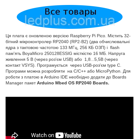
Ця плата є оновленою версією Raspberry Pi Pico. Містить
32-
бітний мікроконтролер RP2040 (RP2-B2) (два обчислювальні
ядра з тактовою частотою 133 МГц, 256 КБ ОЗП) і flash
пам'ять BoyaMicro 250128ESSIG місткістю 16 МБ.
Напруга
живлення 5 В (через роз'єм USB) або 1,8...5,5В
(через
контакт VSYS).
Програмується через USB-роз'єм type C.
Програми можна розробляти на C/C++ або MicroPython.
Для
роботи з платою в Arduino IDE необхідно додати до Boards
Manager пакет
Arduino Mbed OS RP2040 Boards.