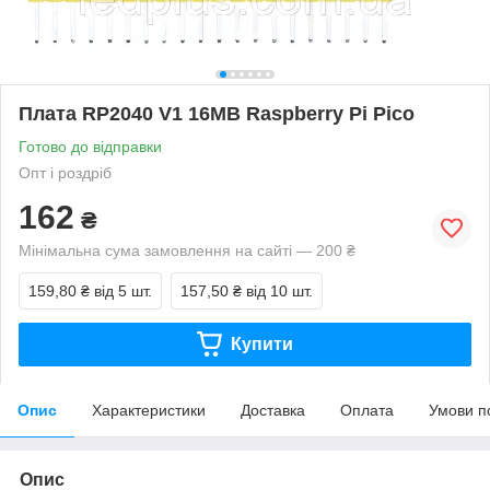
Плата RP2040 V1 16MB Raspberry Pi Pico
Готово до відправки
Опт і роздріб
162
₴
Мінімальна сума замовлення на сайті — 200 ₴
159,80 ₴
від 5 шт.
157,50 ₴
від 10 шт.
Купити
Опис
Характеристики
Доставка
Оплата
Умови п
Опис