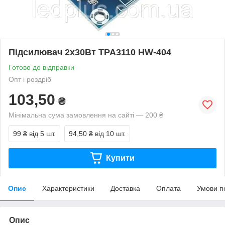
Підсилювач 2х30Вт TPA3110 HW-404
Готово до відправки
Опт і роздріб
103,50
₴
Мінімальна сума замовлення на сайті — 200 ₴
99 ₴
від 5 шт.
94,50 ₴
від 10 шт.
Купити
Опис
Характеристики
Доставка
Оплата
Умови п
Опис