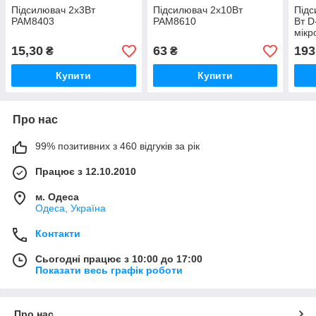
Підсилювач 2х3Вт
Підсилювач 2х10Вт
Підс
PAM8403
PAM8610
Вт D
мікр
15,30
63
193
₴
₴
Купити
Купити
Про нас
99% позитивних з 460 відгуків за рік
Працює з 12.10.2010
м. Одеса
Одеса, Україна
Контакти
Сьогодні працює з 10:00 до 17:00
Показати весь графік роботи
Про нас