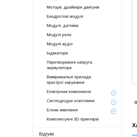
Мотори, драйвери двигунів
Бездротові модулі
Модулі, датчики
Модулі реле
Модулі аудіо
Індикатори
Перетворювачі напруги,
акумулятори
Вимірювальні прилади,
пристрої керування
Електронні компоненти
Світлодіодне освітлення
В
Блоки живлення
Комплектуючі 3D принтерів
Х
Відгуки