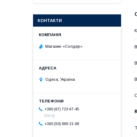
КОНТАКТИ
К
Магазин «Солдер»
В
В
В
Одеса, Україна
С
+380 (67) 723-67-45
Віктор
+380 (50) 889-21-88
Т