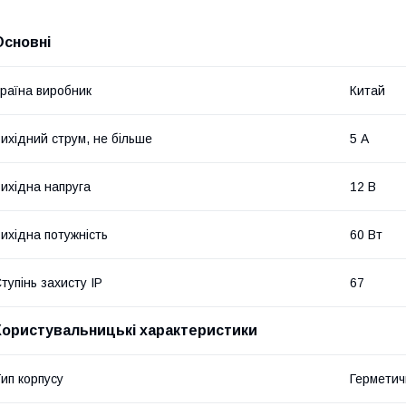
Основні
раїна виробник
Китай
ихідний струм, не більше
5 А
ихідна напруга
12 В
ихідна потужність
60 Вт
тупінь захисту IP
67
Користувальницькі характеристики
ип корпусу
Герметич