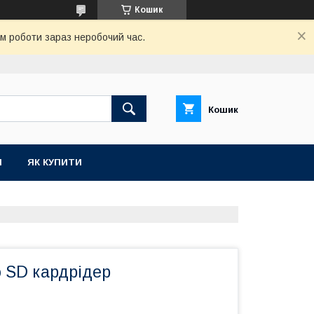
Кошик
ом роботи зараз неробочий час.
Кошик
И
ЯК КУПИТИ
o SD кардрідер