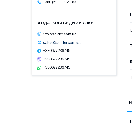
+380 (50) 889-21-88
К
http://solder.com.ua
sales@solder.com.ua
Т
+380677236745
+380677236745
+380677236745
Т
І
Ц