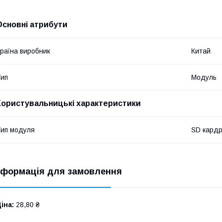
Основні атрибути
раїна виробник
Китай
ип
Модуль
Користувальницькі характеристики
ип модуля
SD кардр
нформація для замовлення
іна:
28,80 ₴