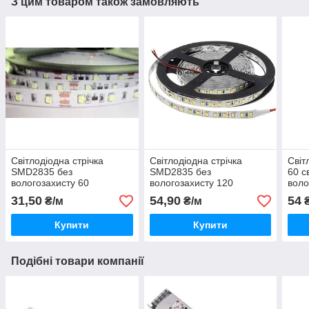
З цим товаром також замовляють
Світлодіодна стрічка
Світлодіодна стрічка
Світ
SMD2835 без
SMD2835 без
60 с
вологозахисту 60
вологозахисту 120
воло
світлодіодів на 1 м
світлодіодів на 1 м БІЛИЙ
ХОЛ
31,50
54,90
54
₴/м
₴/м
₴
КРАСНИЙ
ХОЛОДНИЙ
Купити
Купити
Подібні товари компанії