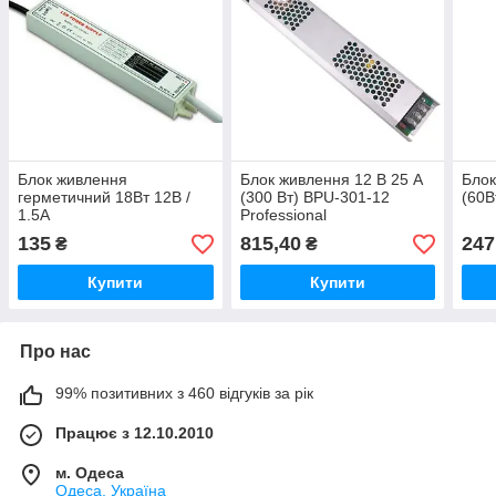
Блок живлення
Блок живлення 12 В 25 А
Блок
герметичний 18Вт 12В /
(300 Вт) BPU-301-12
(60В
1.5А
Professional
135
815,40
247
₴
₴
Купити
Купити
Про нас
99% позитивних з 460 відгуків за рік
Працює з 12.10.2010
м. Одеса
Одеса, Україна