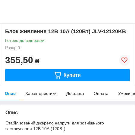
Блок живлення 12В 10А (120Вт) JLV-12120KB
Готово до відправки
Роздріб
355,50
₴
Купити
Опис
Характеристики
Доставка
Оплата
Умови п
Опис
Стабілізований джерело напруги для зовнішнього
застосування 12В 10А (120Вт)