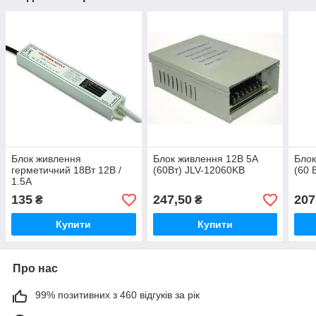
Блок живлення
Блок живлення 12В 5А
Блок
герметичний 18Вт 12В /
(60Вт) JLV-12060KB
(60 
1.5А
135
247,50
207
₴
₴
Купити
Купити
Про нас
99% позитивних з 460 відгуків за рік